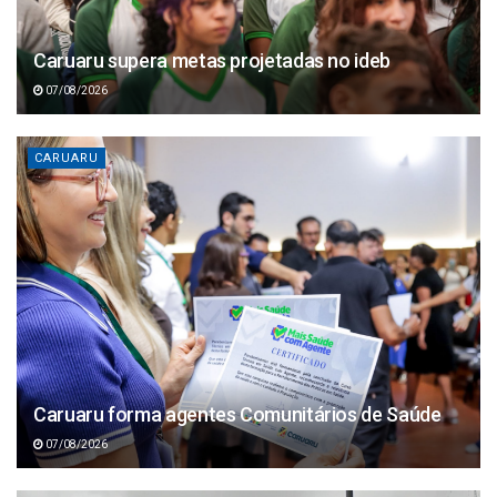
Caruaru supera metas projetadas no ideb
07/08/2026
CARUARU
Caruaru forma agentes Comunitários de Saúde
07/08/2026