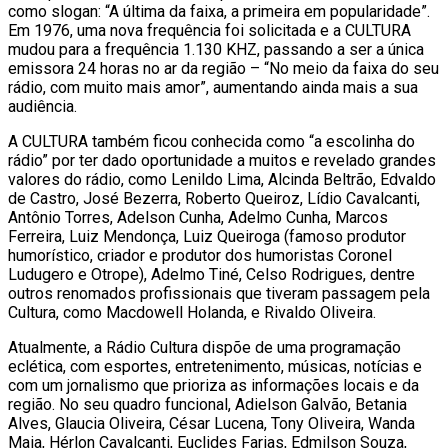
como slogan: “A última da faixa, a primeira em popularidade”.
Em 1976, uma nova frequência foi solicitada e a CULTURA
mudou para a frequência 1.130 KHZ, passando a ser a única
emissora 24 horas no ar da região – “No meio da faixa do seu
rádio, com muito mais amor”, aumentando ainda mais a sua
audiência.
A CULTURA também ficou conhecida como “a escolinha do
rádio” por ter dado oportunidade a muitos e revelado grandes
valores do rádio, como Lenildo Lima, Alcinda Beltrão, Edvaldo
de Castro, José Bezerra, Roberto Queiroz, Lídio Cavalcanti,
Antônio Torres, Adelson Cunha, Adelmo Cunha, Marcos
Ferreira, Luiz Mendonça, Luiz Queiroga (famoso produtor
humorístico, criador e produtor dos humoristas Coronel
Ludugero e Otrope), Adelmo Tiné, Celso Rodrigues, dentre
outros renomados profissionais que tiveram passagem pela
Cultura, como Macdowell Holanda, e Rivaldo Oliveira.
Atualmente, a Rádio Cultura dispõe de uma programação
eclética, com esportes, entretenimento, músicas, notícias e
com um jornalismo que prioriza as informações locais e da
região. No seu quadro funcional, Adielson Galvão, Betania
Alves, Glaucia Oliveira, César Lucena, Tony Oliveira, Wanda
Maia, Hérlon Cavalcanti, Euclides Farias, Edmilson Souza,