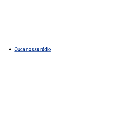
Ouça nossa rádio