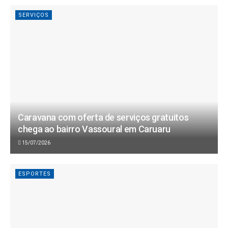
SERVIÇOS
Caravana com oferta de serviços gratuitos
chega ao bairro Vassoural em Caruaru
15/07/2026
ESPORTES