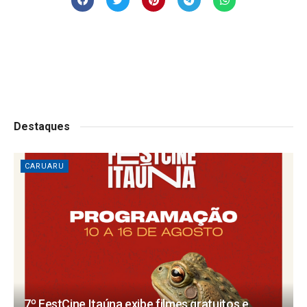
Destaques
CARUARU
7º FestCine Itaúna exibe filmes gratuitos e