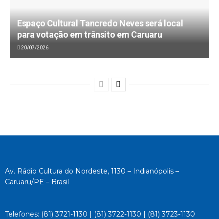
Espaço Cultural Tancredo Neves será local
para votação em trânsito em Caruaru
20/07/2026
Av. Rádio Cultura do Nordeste, 1130 – Indianópolis –
Caruaru/PE – Brasil
Telefones: (81) 3721-1130 | (81) 3722-1130 | (81) 3723-1130