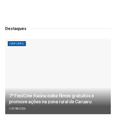
Destaques
CARUARU
7º FestCine Itaúna exibe filmes gratuitos e
promove ações na zona rural de Caruaru
07/08/2026