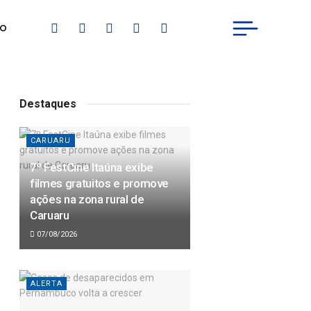
IO
Destaques
CARUARU
7º FestCine Itaúna exibe
filmes gratuitos e promove
ações na zona rural de
Caruaru
07/08/2026
ALERTA