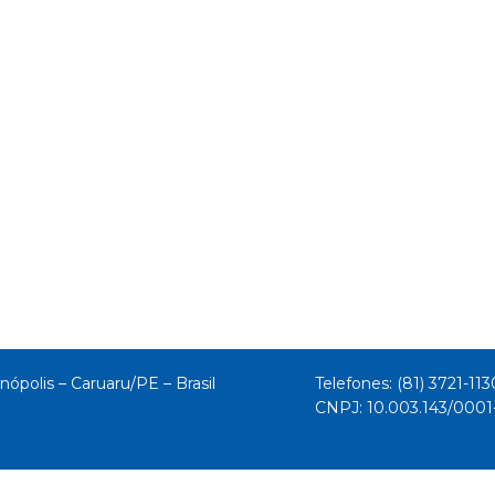
nópolis – Caruaru/PE – Brasil
Telefones: (81) 3721-113
CNPJ: 10.003.143/000