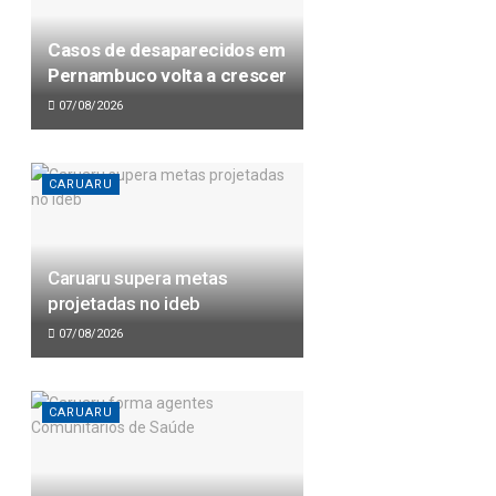
Casos de desaparecidos em
Pernambuco volta a crescer
07/08/2026
CARUARU
Caruaru supera metas
projetadas no ideb
07/08/2026
CARUARU