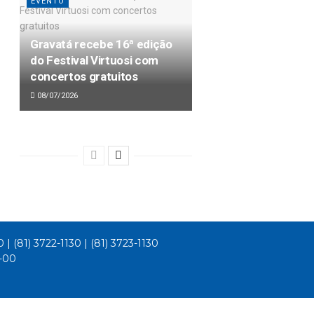
EVENTO
Gravatá recebe 16ª edição
do Festival Virtuosi com
concertos gratuitos
08/07/2026
0 | (81) 3722-1130 | (81) 3723-1130
1-00