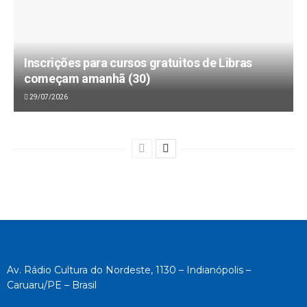
Inscrições para cursos gratuitos de Libras
começam amanhã (30)
29/07/2026
Av. Rádio Cultura do Nordeste, 1130 – Indianópolis –
Caruaru/PE – Brasil