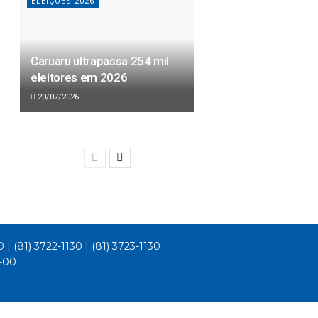
ELEIÇÕES 2026
Caruaru ultrapassa 254 mil
eleitores em 2026
20/07/2026
0 | (81) 3722-1130 | (81) 3723-1130
1-00