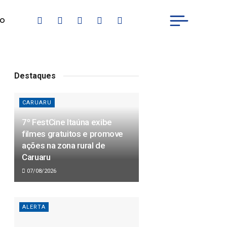
IO
Destaques
CARUARU
7º FestCine Itaúna exibe
filmes gratuitos e promove
ações na zona rural de
Caruaru
07/08/2026
ALERTA