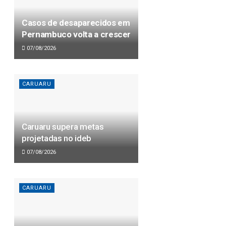
Casos de desaparecidos em
Pernambuco volta a crescer
07/08/2026
CARUARU
Caruaru supera metas
projetadas no ideb
07/08/2026
CARUARU