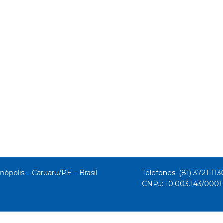
nópolis – Caruaru/PE – Brasil
Telefones: (81) 3721-113
CNPJ: 10.003.143/000