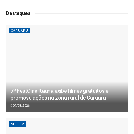
Destaques
CARUARU
7º FestCine Itaúna exibe filmes gratuitos e
promove ações na zona rural de Caruaru
07/08/2026
ALERTA