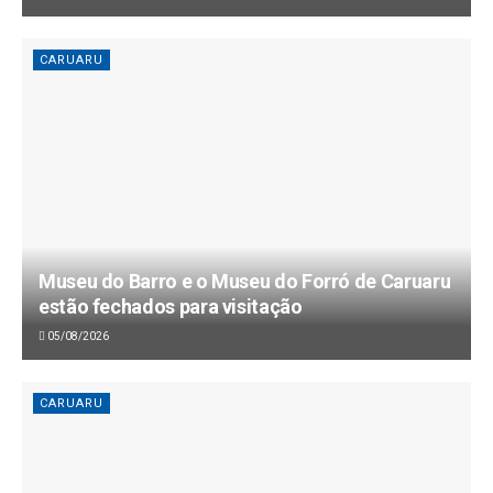
CARUARU
Museu do Barro e o Museu do Forró de Caruaru
estão fechados para visitação
05/08/2026
CARUARU