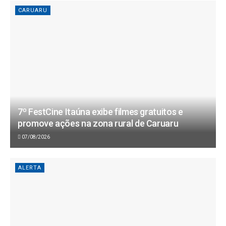
CARUARU
7º FestCine Itaúna exibe filmes gratuitos e
promove ações na zona rural de Caruaru
07/08/2026
ALERTA