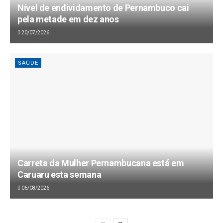
Nível de endividamento de Pernambuco cai
pela metade em dez anos
20/07/2026
SAÚDE
Carreta da Mulher Pernambucana está em
Caruaru esta semana
06/08/2026