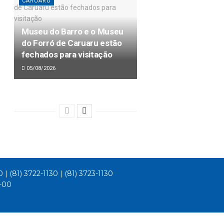
CARUARU
Museu do Barro e o Museu
do Forró de Caruaru estão
fechados para visitação
05/08/2026
0 | (81) 3722-1130 | (81) 3723-1130
1-00