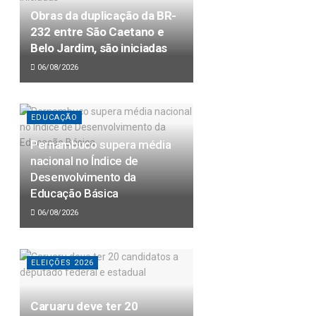
Obras da duplicação da BR-
232 entre São Caetano e
Belo Jardim, são iniciadas
06/08/2026
EDUCAÇÃO
Pernambuco supera média
nacional no Índice de
Desenvolvimento da
Educação Básica
06/08/2026
ELEIÇÕES 2026
Caruaru deve ter 20