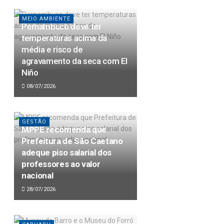
MEIO AMBIENTE
Pernambuco deve ter
temperaturas acima da
média e risco de
agravamento da seca com El
Niño
08/07/2026
GESTÃO
MPPE recomenda que
Prefeitura de São Caetano
adeque piso salarial dos
professores ao valor
nacional
28/07/2026