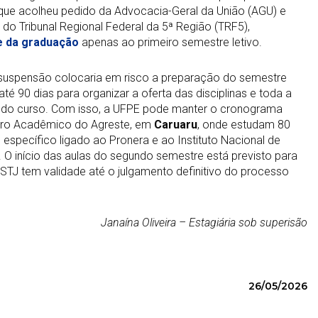
 que acolheu pedido da Advocacia-Geral da União (AGU) e
do Tribunal Regional Federal da 5ª Região (TRF5),
de da graduação
apenas ao primeiro semestre letivo.
suspensão colocaria em risco a preparação do semestre
e até 90 dias para organizar a oferta das disciplinas e toda a
de do curso. Com isso, a UFPE pode manter o cronograma
ntro Acadêmico do Agreste, em
Caruaru
, onde estudam 80
 específico ligado ao Pronera e ao Instituto Nacional de
). O início das aulas do segundo semestre está previsto para
STJ tem validade até o julgamento definitivo do processo
Janaína Oliveira – Estagiária sob superisão
26/05/2026