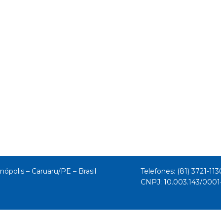
nópolis – Caruaru/PE – Brasil
Telefones: (81) 3721-113
CNPJ: 10.003.143/000