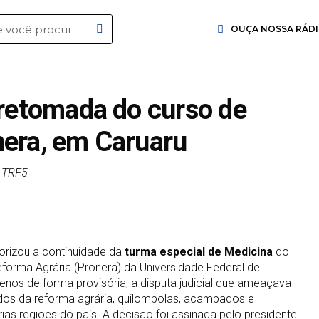
OUÇA NOSSA RÁD
 retomada do curso de
nera, em Caruaru
o TRF5
torizou a continuidade da
turma especial de Medicina
do
orma Agrária (Pronera) da Universidade Federal de
os de forma provisória, a disputa judicial que ameaçava
dos da reforma agrária, quilombolas, acampados e
árias regiões do país. A decisão foi assinada pelo presidente