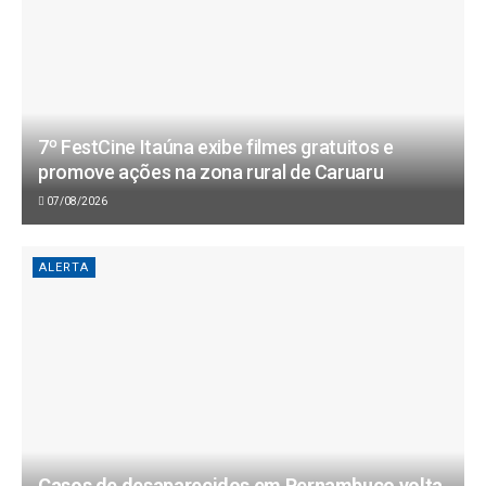
7º FestCine Itaúna exibe filmes gratuitos e
promove ações na zona rural de Caruaru
07/08/2026
ALERTA
Casos de desaparecidos em Pernambuco volta