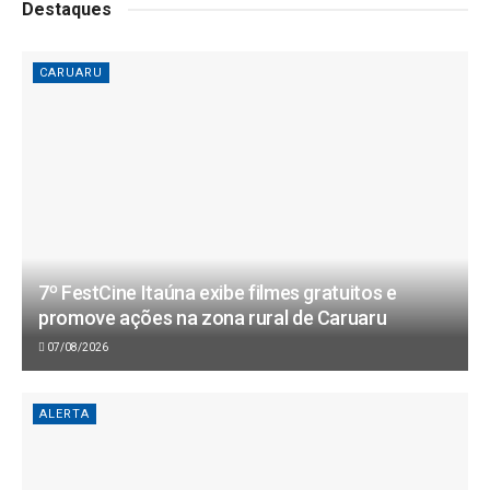
Destaques
CARUARU
7º FestCine Itaúna exibe filmes gratuitos e
promove ações na zona rural de Caruaru
07/08/2026
ALERTA