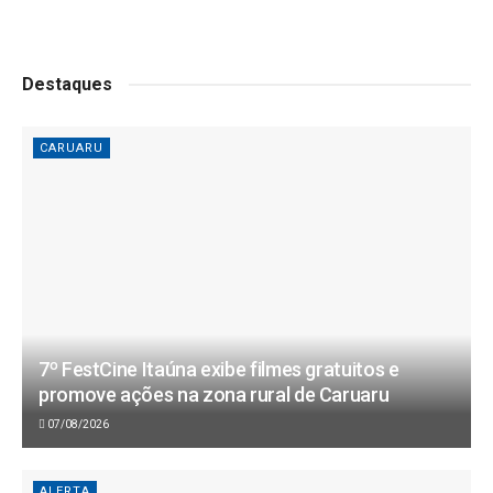
Destaques
CARUARU
7º FestCine Itaúna exibe filmes gratuitos e
promove ações na zona rural de Caruaru
07/08/2026
ALERTA