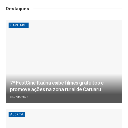
Destaques
CARUARU
7º FestCine Itaúna exibe filmes gratuitos e
promove ações na zona rural de Caruaru
07/08/2026
ALERTA