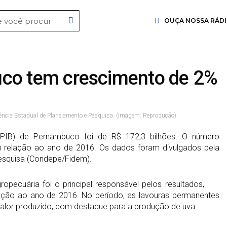
OUÇA NOSSA RÁD
co tem crescimento de 2%
ncia Estadual de Planejamento e Pesquisa. (Imagem: Reprodução)
(PIB) de Pernambuco foi de R$ 172,3 bilhões. O número
 relação ao ano de 2016. Os dados foram divulgados pela
esquisa (Condepe/Fidem).
pecuária foi o principal responsável pelos resultados,
ção ao ano de 2016. No período, as lavouras permanentes
alor produzido, com destaque para a produção de uva.