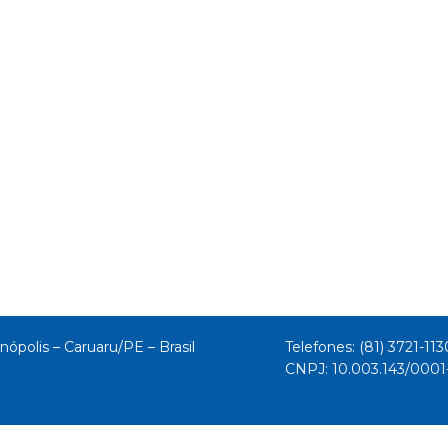
nópolis – Caruaru/PE – Brasil
Telefones: (81) 3721-113
CNPJ: 10.003.143/000