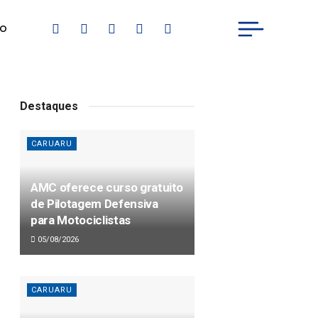
IO
Destaques
CARUARU
AMC oferece curso gratuito
de Pilotagem Defensiva
para Motociclistas
05/08/2026
CARUARU