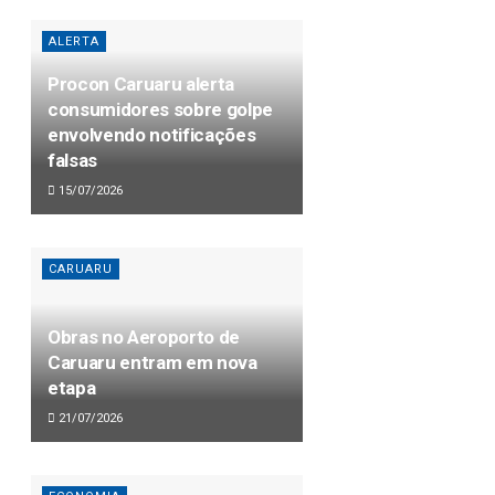
ALERTA
Procon Caruaru alerta
consumidores sobre golpe
envolvendo notificações
falsas
15/07/2026
CARUARU
Obras no Aeroporto de
Caruaru entram em nova
etapa
21/07/2026