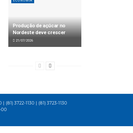
ECONOMIA
Produção de açúcar no
Nordeste deve crescer
21/07/2026
0 | (81) 3722-1130 | (81) 3723-1130
1-00