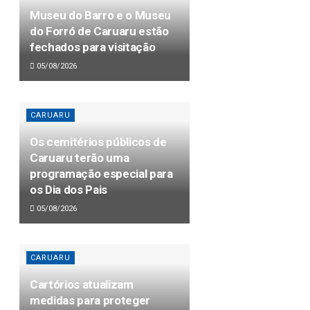
Museu do Barro e o Museu
do Forró de Caruaru estão
fechados para visitação
05/08/2026
CARUARU
Os cemitérios públicos de
Caruaru terão uma
programação especial para
os Dia dos Pais
05/08/2026
CARUARU
Cartórios atualizam
medidas para proteger