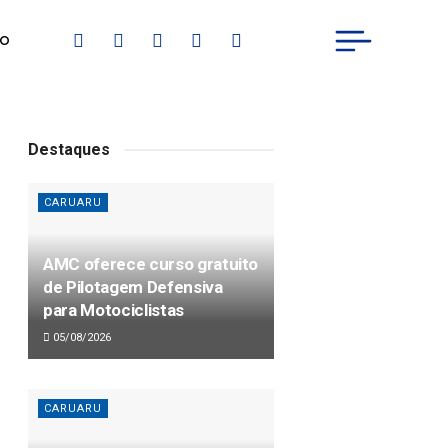
IO
Destaques
CARUARU
AMC oferece curso gratuito
de Pilotagem Defensiva
para Motociclistas
05/08/2026
CARUARU