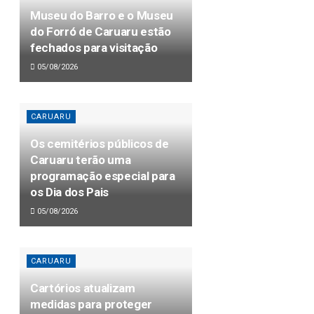
Museu do Barro e o Museu
do Forró de Caruaru estão
fechados para visitação
05/08/2026
CARUARU
Os cemitérios públicos de
Caruaru terão uma
programação especial para
os Dia dos Pais
05/08/2026
CARUARU
Cartórios atualizam
medidas para proteger