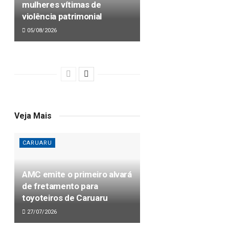
mulheres vítimas de
violência patrimonial
05/08/2026
Veja Mais
CARUARU
AMC emite o primeiro alvará
de fretamento para
toyoteiros de Caruaru
27/07/2026