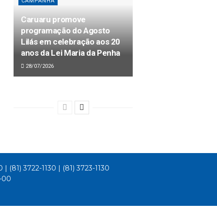
CAMPANHA
Caruaru promove
programação do Agosto
Lilás em celebração aos 20
anos da Lei Maria da Penha
28/07/2026
0 | (81) 3722-1130 | (81) 3723-1130
1-00