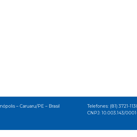
nópolis – Caruaru/PE – Brasil
Telefones: (81) 3721-113
CNPJ: 10.003.143/000