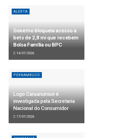
ALERTA
Governo bloqueia acesso a
bets de 2,8 mi que recebem
Bolsa Família ou BPC
14/07/2026
PERNAMBUCO
Logo Caruaruense é
investigada pela Secretaria
Nacional do Consumidor
17/07/2026