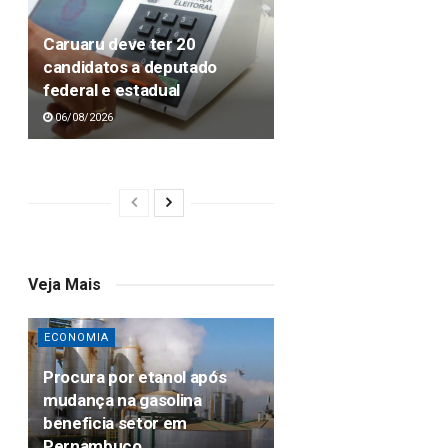
Caruaru deve ter 20
candidatos a deputado
federal e estadual
06/08/2026
Veja Mais
ECONOMIA
Procura por etanol após
mudança na gasolina
beneficia setor em
Pernambuco