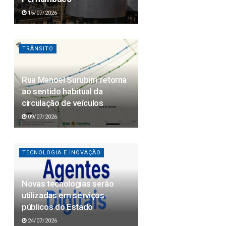
15/07/2026
TRÂNSITO
Rua Manoel Surubim retorna
ao sentido habitual da
circulação de veículos
09/07/2026
TECNOLOGIA E INOVAÇÃO
Novas tecnologias serão
utilizadas em serviços
públicos do Estado
24/07/2026