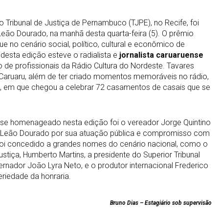
 Tribunal de Justiça de Pernambuco (TJPE), no Recife, foi
eão Dourado, na manhã desta quarta-feira (5). O prêmio
 no cenário social, político, cultural e econômico de
sta edição esteve o radialista e
jornalista caruaruense
o de profissionais da Rádio Cultura do Nordeste. Tavares
de Caruaru, além de ter criado momentos memoráveis no rádio,
, em que chegou a celebrar 72 casamentos de casais que se
nse homenageado nesta edição foi o vereador Jorge Quintino
 Leão Dourado por sua atuação pública e compromisso com
 foi concedido a grandes nomes do cenário nacional, como o
ustiça, Humberto Martins, a presidente do Superior Tribunal
vernador João Lyra Neto, e o produtor internacional Frederico
eriedade da honraria.
Bruno Dias – Estagiário sob supervisão