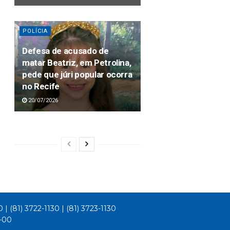
POLÍCIA
Defesa de acusado de
matar Beatriz, em Petrolina,
pede que júri popular ocorra
no Recife
20/07/2026
0 | (81) 3722-1130 | (81) 3723-1130
1-00