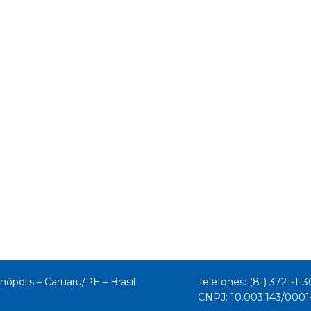
nópolis – Caruaru/PE – Brasil
Telefones: (81) 3721-113
CNPJ: 10.003.143/000