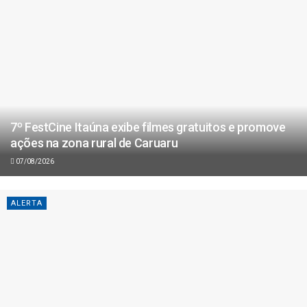
7º FestCine Itaúna exibe filmes gratuitos e promove
ações na zona rural de Caruaru
07/08/2026
ALERTA