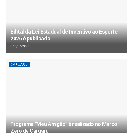
Edital da Lei Estadual de Incentivo ao Esporte
2026 é publicado
16/07/2026
CARUARU
Programa “Meu Amigão” é realizado no Marco
Zero de Caruaru