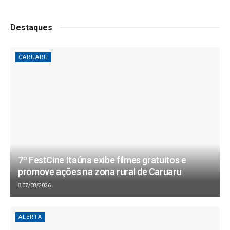
Destaques
CARUARU
7º FestCine Itaúna exibe filmes gratuitos e
promove ações na zona rural de Caruaru
07/08/2026
ALERTA