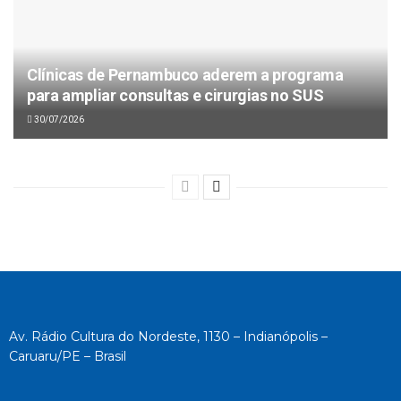
Clínicas de Pernambuco aderem a programa
para ampliar consultas e cirurgias no SUS
30/07/2026
Av. Rádio Cultura do Nordeste, 1130 – Indianópolis –
Caruaru/PE – Brasil