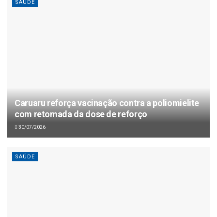
SAÚDE
Caruaru reforça vacinação contra a poliomielite
com retomada da dose de reforço
30/07/2026
SAÚDE