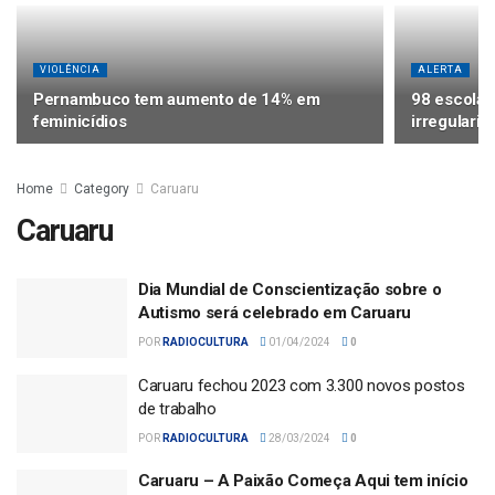
VIOLÊNCIA
ALERTA
Pernambuco tem aumento de 14% em
98 escola
feminicídios
irregulari
Home
Category
Caruaru
Caruaru
Dia Mundial de Conscientização sobre o
Autismo será celebrado em Caruaru
POR
RADIOCULTURA
01/04/2024
0
Caruaru fechou 2023 com 3.300 novos postos
de trabalho
POR
RADIOCULTURA
28/03/2024
0
Caruaru – A Paixão Começa Aqui tem início