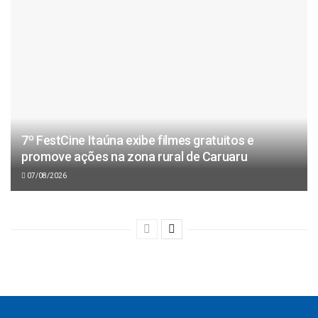
7º FestCine Itaúna exibe filmes gratuitos e
promove ações na zona rural de Caruaru
07/08/2026