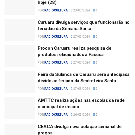
hoje (28)
POR
RADIOCULTURA
28/03/2024
0
Caruaru divulga serviços que funcionarão no
feriadão da Semana Santa
POR
RADIOCULTURA
27/03/2024
0
Procon Caruaru realiza pesquisa de
produtos relacionados à Páscoa
POR
RADIOCULTURA
27/03/2024
0
Feira da Sulanca de Caruaru será antecipada
devido ao feriado da Sexta-feira Santa
POR
RADIOCULTURA
27/03/2024
0
AMTTC realiza ações nas escolas da rede
municipal de ensino
POR
RADIOCULTURA
26/03/2024
0
CEACA divulga nova cotação semanal de
preços