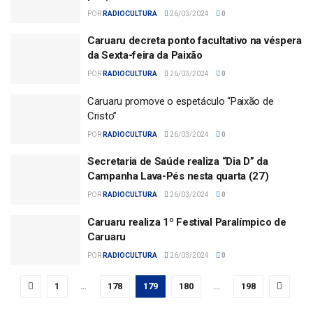
POR
RADIOCULTURA
26/03/2024
0
Caruaru decreta ponto facultativo na véspera
da Sexta-feira da Paixão
POR
RADIOCULTURA
26/03/2024
0
Caruaru promove o espetáculo “Paixão de
Cristo”
POR
RADIOCULTURA
26/03/2024
0
Secretaria de Saúde realiza “Dia D” da
Campanha Lava-Pés nesta quarta (27)
POR
RADIOCULTURA
26/03/2024
0
Caruaru realiza 1º Festival Paralímpico de
Caruaru
POR
RADIOCULTURA
26/03/2024
0
1
…
178
179
180
…
198