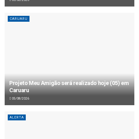
CARUARU
Projeto Meu Amigão será realizado hoje (05) em
Caruaru
05/08/2026
ALERTA