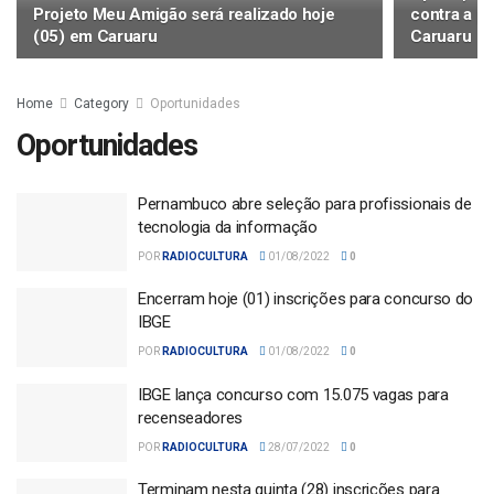
Projeto Meu Amigão será realizado hoje
contra a p
(05) em Caruaru
Caruaru
Home
Category
Oportunidades
Oportunidades
Pernambuco abre seleção para profissionais de
tecnologia da informação
POR
RADIOCULTURA
01/08/2022
0
Encerram hoje (01) inscrições para concurso do
IBGE
POR
RADIOCULTURA
01/08/2022
0
IBGE lança concurso com 15.075 vagas para
recenseadores
POR
RADIOCULTURA
28/07/2022
0
Terminam nesta quinta (28) inscrições para