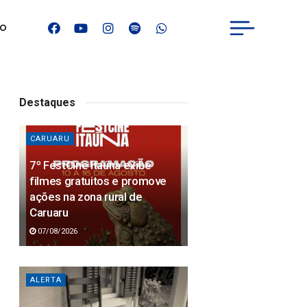
IO
Destaques
CARUARU
7º FestCine Itaúna exibe
filmes gratuitos e promove
ações na zona rural de
Caruaru
07/08/2026
ALERTA