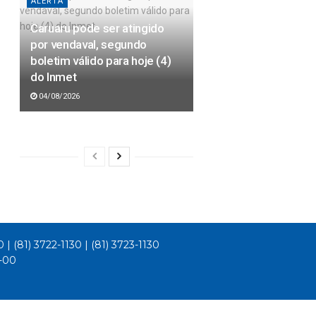
ALERTA
Caruaru pode ser atingido
por vendaval, segundo
boletim válido para hoje (4)
do Inmet
04/08/2026
0 | (81) 3722-1130 | (81) 3723-1130
1-00