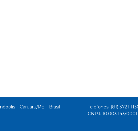
nópolis – Caruaru/PE – Brasil
Telefones: (81) 3721-113
CNPJ: 10.003.143/000