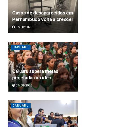
Casos de desaparecidos em
Pernambuco volta a crescer
07/08/2026
CARUARU
Caruaru supera metas
projetadas no ideb
07/08/2026
CARUARU