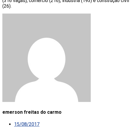
(316 vagas), comércio (216), indústria (193) e construção civil
(26).
emerson freitas do carmo
15/08/2017