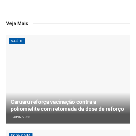
Veja Mais
SAÚDE
Caruaru reforça vacinação contra a
poliomielite com retomada da dose de reforço
30/07/2026
ECONOMIA