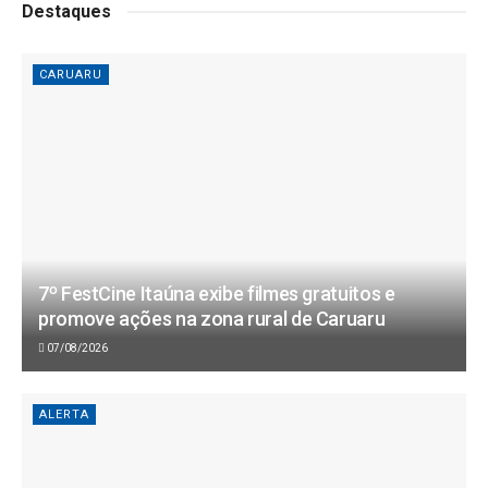
Destaques
CARUARU
7º FestCine Itaúna exibe filmes gratuitos e
promove ações na zona rural de Caruaru
07/08/2026
ALERTA