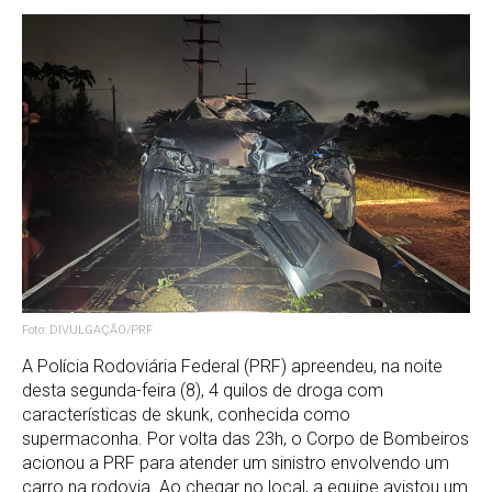
Foto: DIVULGAÇÃO/PRF
A Polícia Rodoviária Federal (PRF) apreendeu, na noite
desta segunda-feira (8), 4 quilos de droga com
características de skunk, conhecida como
supermaconha. Por volta das 23h, o Corpo de Bombeiros
acionou a PRF para atender um sinistro envolvendo um
carro na rodovia. Ao chegar no local, a equipe avistou um