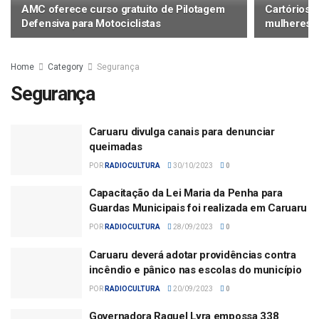
AMC oferece curso gratuito de Pilotagem
Cartórios 
Defensiva para Motociclistas
mulheres ví
Home
Category
Segurança
Segurança
Caruaru divulga canais para denunciar
queimadas
POR
RADIOCULTURA
30/10/2023
0
Capacitação da Lei Maria da Penha para
Guardas Municipais foi realizada em Caruaru
POR
RADIOCULTURA
28/09/2023
0
Caruaru deverá adotar providências contra
incêndio e pânico nas escolas do município
POR
RADIOCULTURA
20/09/2023
0
Governadora Raquel Lyra empossa 338