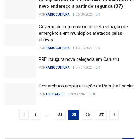
novo endereço a partir de segunda (07)
POR
RADIOCULTURA
02/08/2023
0
Governo de Pernambuco decreta situação de
emergência em municípios afetados pelas
chuvas
POR
RADIOCULTURA
10/07/2023
0
PRF inaugura nova delegacia em Caruaru
POR
RADIOCULTURA
04/07/2023
0
Pernambuco amplia atuação da Patrulha Escolar
POR
ALICE ALVES
20/04/2023
0
1
…
24
25
26
27