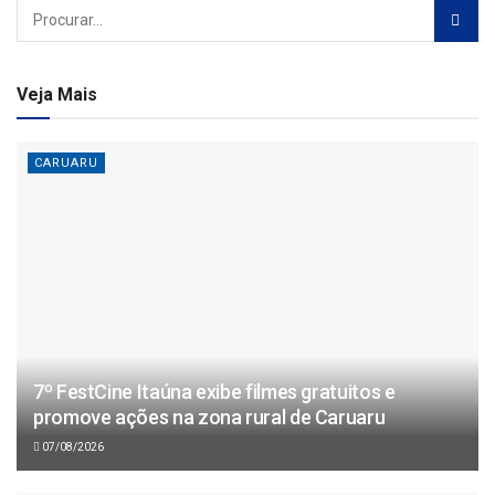
Veja Mais
CARUARU
7º FestCine Itaúna exibe filmes gratuitos e
promove ações na zona rural de Caruaru
07/08/2026