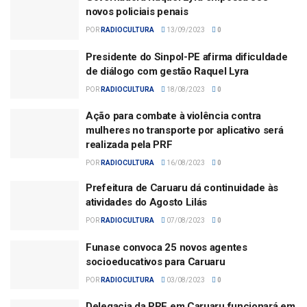
novos policiais penais
POR
RADIOCULTURA
13/09/2023
0
Presidente do Sinpol-PE afirma dificuldade
de diálogo com gestão Raquel Lyra
POR
RADIOCULTURA
18/08/2023
0
Ação para combate à violência contra
mulheres no transporte por aplicativo será
realizada pela PRF
POR
RADIOCULTURA
16/08/2023
0
Prefeitura de Caruaru dá continuidade às
atividades do Agosto Lilás
POR
RADIOCULTURA
07/08/2023
0
Funase convoca 25 novos agentes
socioeducativos para Caruaru
POR
RADIOCULTURA
03/08/2023
0
Delegacia da PRF em Caruaru funcionará em